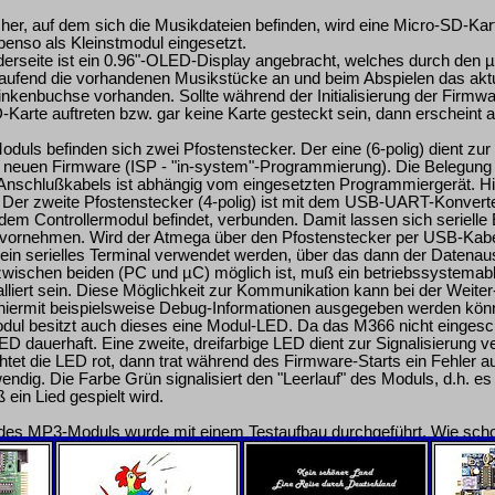
er, auf dem sich die Musikdateien befinden, wird eine Micro-SD-Kar
benso als Kleinstmodul eingesetzt.
erseite ist ein 0.96"-OLED-Display angebracht, welches durch den µC
tlaufend die vorhandenen Musikstücke an und beim Abspielen das aktue
nkenbuchse vorhanden. Sollte während der Initialisierung der Firmwa
-Karte auftreten bzw. gar keine Karte gesteckt sein, dann erscheint 
oduls befinden sich zwei Pfostenstecker. Der eine (6-polig) dient z
 neuen Firmware (ISP - "in-system"-Programmierung). Die Belegung 
nschlußkabels ist abhängig vom eingesetzten Programmiergerät. Hie
Der zweite Pfostenstecker (4-polig) ist mit dem USB-UART-Konvert
 dem Controllermodul befindet, verbunden. Damit lassen sich serielle
. vornehmen. Wird der Atmega über den Pfostenstecker per USB-Kab
ein serielles Terminal verwendet werden, über das dann der Datenaus
ischen beiden (PC und µC) möglich ist, muß ein betriebssystemabh
lliert sein. Diese Möglichkeit zur Kommunikation kann bei der Weite
da hiermit beispielsweise Debug-Informationen ausgegeben werden kön
ul besitzt auch dieses eine Modul-LED. Da das M366 nicht eingesc
ED dauerhaft. Eine zweite, dreifarbige LED dient zur Signalisierung 
htet die LED rot, dann trat während des Firmware-Starts ein Fehler au
endig. Die Farbe Grün signalisiert den "Leerlauf" des Moduls, d.h. es 
 ein Lied gespielt wird.
 des MP3-Moduls wurde mit einem Testaufbau durchgeführt. Wie sch
zwischen dem KC und dem Mikrocontroller über einen Z80-PIO vo
ung der Verwendung eines M001 zurückgegriffen.
tanden diesmal das Studium des Datenblattes des Audiodecoders und