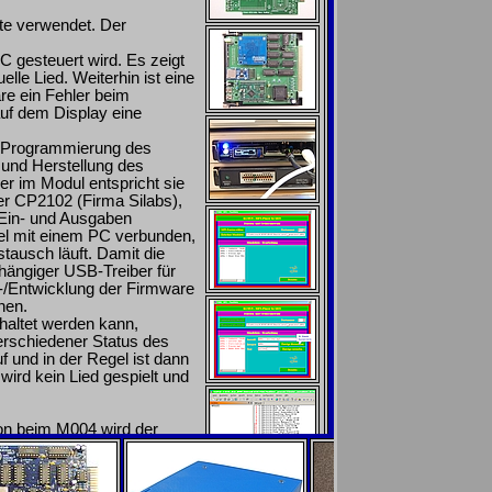
te verwendet. Der
 gesteuert wird. Es zeigt
lle Lied. Weiterhin ist eine
re ein Fehler beim
auf dem Display eine
ur Programmierung des
und Herstellung des
r im Modul entspricht sie
er CP2102 (Firma Silabs),
 Ein- und Ausgaben
el mit einem PC verbunden,
tausch läuft. Damit die
ängiger USB-Treiber für
r-/Entwicklung der Firmware
nen.
haltet werden kann,
verschiedener Status des
f und in der Regel ist dann
wird kein Lied gespielt und
on beim M004 wird der
rgenommen. Dazu wurde auf
 das Verstehen der