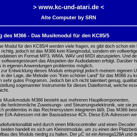
> www.kc-und-atari.de <
Alte Computer by SRN
g des M366 - Das Musikmodul für den KC85/5
e Modul für den KC85/4 werden viele fragen, es gibt doch schon ei
h richtig, jedoch ist das M366 kein Klangmodul, sondern ein vollwert
diodateien im Format MP3, WMA, WAV und MIDI abzuspielen. Und der 
n softwaregesteuert das Abspielen der Audiodateien erfolgt. Darüber 
 in eigenen Anwendungen problemlos möglich.
 zur Entwicklung dieses Moduls entspringt jedoch meinem eigenen 
t in der Lage, die Melodie von "Kein schöner Land" für das M066 zu 
n sehr gutes Programm. Jedoch bin ich nicht talentiert genug, qualit
tellung sogenannter Instrumente für dieses Dateiformat, welche essen
icht.
des Musikmoduls M366 besteht aus mehreren Hauptkomponenten.
 die herkömmliche Zuweisungs- und Steuerungselektronik, wie sie 
ch problemlos in das Rechnersystem integrieren läßt. Das M366 besi
ier E/A-Adressen mit der Basisadresse 4Ch. Diese E/A-Adressen w
udiofunktionalität wird durch einen Mikrocontroller und einen Decode
Bei beiden handelt es sich um Kleinstmodule, um zu einen den Platzb
bau des Moduls niedrig zu halten. Der µC ist ein Atmega128A und d