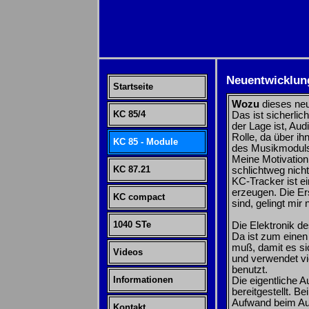
Neuentwicklun
Startseite
Wozu
dieses neu
KC 85/4
Das ist sicherlic
der Lage ist, Au
Rolle, da über ih
KC 85 - Module
des Musikmoduls
Meine Motivation
KC 87.21
schlichtweg nich
KC-Tracker ist ei
erzeugen. Die Ers
KC compact
sind, gelingt mir n
1040 STe
Die Elektronik 
Da ist zum einen
muß, damit es si
Videos
und verwendet v
benutzt.
Informationen
Die eigentliche A
bereitgestellt. 
Aufwand beim Auf
Kontakt