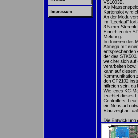
VS1003B.
Als Massenspeich
Impressum
Kartenslot wird e
An der Modulvord
im "Leerlauf" for
3.5-mm-Stereokli
Einrichten der SD
Meldung.
Im Inneren des M
Atmega mit einer
entsprechenden A
der des STK500. 
welcher sich auf
verarbeiten bzw
kann auf diesem 
Kommunikation zw
den CP2102 insta
hilfreich sein, 
Wie jedes KC-Mod
leuchtet dieses L
Controllers. Leuc
ein Neustart notw
Blau zeigt an, daß
Die Entwicklung
Datenaustausch 
die bewährte Lös
Im Mittelpunkt s