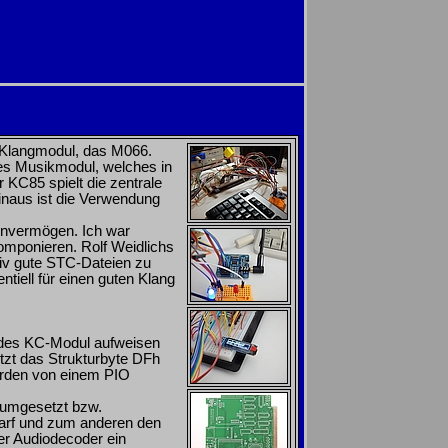
n Klangmodul, das M066.
iges Musikmodul, welches in
KC85 spielt die zentrale
hinaus ist die Verwendung
Unvermögen. Ich war
komponieren. Rolf Weidlichs
ativ gute STC-Dateien zu
tiell für einen guten Klang
jedes KC-Modul aufweisen
tzt das Strukturbyte DFh
erden von einem PIO
r umgesetzt bzw.
edarf und zum anderen den
er Audiodecoder ein