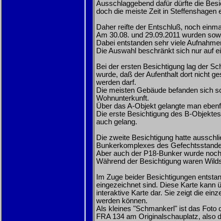
Ausschlaggebend dafür dürfte die Besi
doch die meiste Zeit in Steffenshagen 
Daher reifte der Entschluß, noch einma
Am 30.08. und 29.09.2011 wurden sowo
Dabei entstanden sehr viele Aufnahmen
Die Auswahl beschränkt sich nur auf ein
Bei der ersten Besichtigung lag der S
wurde, daß der Aufenthalt dort nicht ge
werden darf.
Die meisten Gebäude befanden sich sc
Wohnunterkunft.
Über das A-Objekt gelangte man ebenfa
Die erste Besichtigung des B-Objektes
auch gelang.
Die zweite Besichtigung hatte ausschl
Bunkerkomplexes des Gefechtsstande
Aber auch der P18-Bunker wurde noch e
Während der Besichtigung waren Wildsc
Im Zuge beider Besichtigungen entstan
eingezeichnet sind. Diese Karte kann
interaktive Karte dar. Sie zeigt die ein
werden können.
Als kleines "Schmankerl" ist das Fo
FRA 134 am Originalschauplatz, also