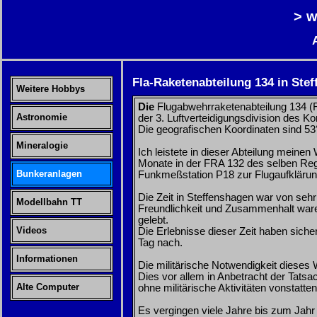
> w
Fla-Raketenabteilung 134 in Ste
Weitere Hobbys
Die
Flugabwehrraketenabteilung 134 (F
Astronomie
der 3. Luftverteidigungsdivision de
Die geografischen Koordinaten sind 53
Mineralogie
Ich leistete in dieser Abteilung meine
Monate in der FRA 132 des selben Regim
Bunkeranlagen
Funkmeßstation P18 zur Flugaufklärun
Die Zeit in Steffenshagen war von sehr 
Modellbahn TT
Freundlichkeit und Zusammenhalt ware
gelebt.
Videos
Die Erlebnisse dieser Zeit haben sich
Tag nach.
Informationen
Die militärische Notwendigkeit dieses 
Dies vor allem in Anbetracht der Tat
Alte Computer
ohne militärische Aktivitäten vonstatten
Es vergingen viele Jahre bis zum Jahr