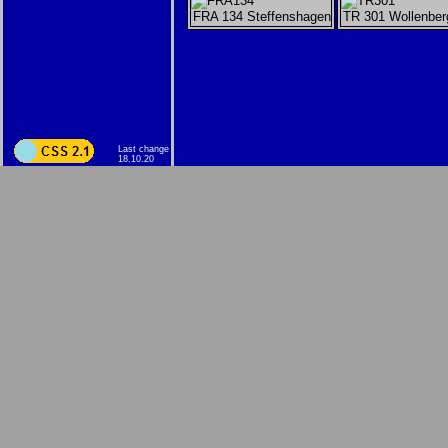
FRA 134 Steffenshagen
TR 301 Wollenber
Last change
18.10.20