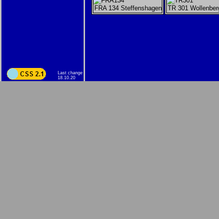
FRA 134 Steffenshagen
TR 301 Wollenber
Last change
18.10.20