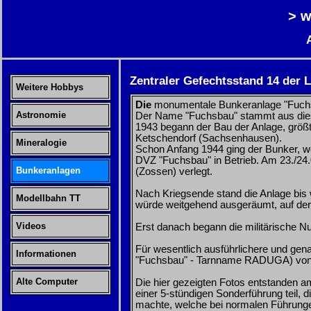
> w
Zentraler Gefechtsstand 14 der 
Weitere Hobbys
Die
monumentale Bunkeranlage "Fuchsba
Astronomie
Der Name "Fuchsbau" stammt aus dies
1943 begann der Bau der Anlage, größ
Ketschendorf (Sachsenhausen).
Mineralogie
Schon Anfang 1944 ging der Bunker, we
DVZ "Fuchsbau" in Betrieb. Am 23./24
Bunkeranlagen
(Zossen) verlegt.
Nach Kriegsende stand die Anlage bis w
Modellbahn TT
würde weitgehend ausgeräumt, auf der
Videos
Erst danach begann die militärische 
Für wesentlich ausführlichere und gen
Informationen
"Fuchsbau" - Tarnname RADUGA) von M
Alte Computer
Die hier gezeigten Fotos entstanden am
einer 5-stündigen Sonderführung teil, 
machte, welche bei normalen Führunge